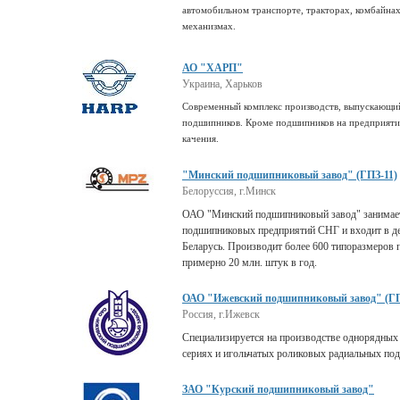
автомобильном транспорте, тракторах, комбайнах
механизмах.
АО "ХАРП"
Украина, Харьков
Современный комплекс производств, выпускающ
подшипников. Кроме подшипников на предприяти
качения.
"Минский подшипниковый завод" (ГПЗ-11)
Белоруссия, г.Минск
ОАО "Минский подшипниковый завод" занимает 
подшипниковых предприятий СНГ и входит в д
Беларусь. Производит более 600 типоразмеров 
примерно 20 млн. штук в год.
ОАО "Ижевский подшипниковый завод" (ГП
Россия, г.Ижевск
Специализируется на производстве однорядных
сериях и игольчатых роликовых радиальных по
ЗАО "Курский подшипниковый завод"