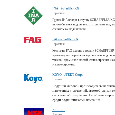
INA - Schaeffler KG
Германия
Группа INA входит в группу SCHAEFFLER KG.
автомобильные подшипники, игольчатые подши
специальные подшипники.
FAG-Schaeffler KG
Германия
Компания FAG входит в группу SCHAEFFLER K
производстве шариковых и роликовых подшипни
тяжелой промышленностей, станкостроения и с
машиностроения.
KOYO - JTEKT Corp.
Япония
Ведущий мировой производитель шариков
манжетных уплотнений, автомобильных ме
сложного оборудования. По объемам произ
среди подшипниковых компаний.
NSK Ltd.
Япония