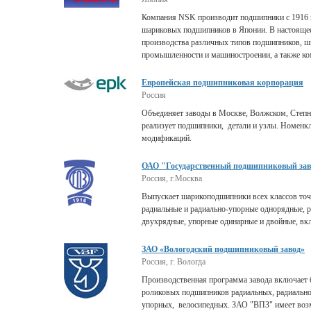
Компания NSK производит подшипники с 1916 г
шариковых подшипников в Японии. В настояще
производства различных типов подшипников, ш
промышленности и машиностроении, а также ко
Европейская подшипниковая корпорация
Россия
Объединяет заводы в Москве, Волжском, Степно
реализует подшипники, детали и узлы. Номенк
модификаций.
ОАО "Государственный подшипниковый зав
Россия, г.Москва
Выпускает шарикоподшипники всех классов точ
радиальные и радиально-упорные однорядные, 
двухрядные, упорные одинарные и двойные, в
ЗАО «Вологодский подшипниковый завод»
Россия, г. Вологда
Производственная программа завода включает 
роликовых подшипников радиальных, радиально
упорных, велосипедных. ЗАО "ВПЗ" имеет воз