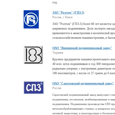
год.
ЗАО "Ролтом" (ГПЗ-5)
Россия, г.Томск
ЗАО "Ролтом" (ГПЗ-5) более 60 лет является о
шариковых подшипников. Доля экспорта завода 
применяются в авиастроении и космической пр
сельскохозяйственном машиностроении, в бытов
ОАО "Винницкий подшипниковый завод"
Украина
Крупное предприятие машиностроительного ком
40 млн. штук подшипников в год 300 типоразм
радиально-упорные, с внутренним диаметром от
190 миллиметров, с весом от 27 грамм до 6 ки
ОАО "Саратовский подшипниковый завод"
Россия
Саратовский подшипниковый завод выпускает ста
подшипники, игольчатые, комбинированные и ша
подшипников. Подшипники производства СПЗ пр
металлообрабатывающих станках, в аппаратах под
атомной энергетики, в пилотируемых и беспилот