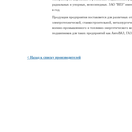
радиальных и упорных, велосипедных. ЗАО "ВПЗ" имее
в год.
Продукция предприятия поставляется для различных о
электротехнической, станкостроительной, металлургич
военно-промышленного и топливно-энергетического ко
подшипников для таких предприятий как АвтоВАЗ, ГАЗ
< Назад к списку производителей