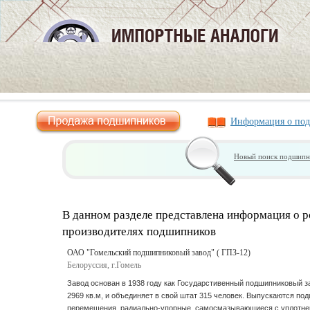
Информация о по
Новый поиск подшипн
В данном разделе представлена информация о 
производителях подшипников
ОАО "Гомельский подшипниковый завод" ( ГПЗ-12)
Белоруссия, г.Гомель
Завод основан в 1938 году как Государстивенный подшипниковый 
2969 кв.м, и объединяет в свой штат 315 человек. Выпускаются п
од
перемещения, радиально-упорные, самосмазывающиеся с уплотнен