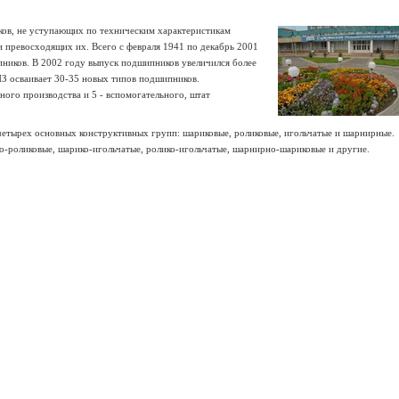
ов, не уступающих по техническим характеристикам
 превосходящих их. Всего с февраля 1941 по декабрь 2001
пников. В 2002 году выпуск подшипников увеличился более
ПЗ осваивает 30-35 новых типов подшипников.
ого производства и 5 - вспомогательного, штат
четырех основных конструктивных групп: шариковые, роликовые, игольчатые и шарнирные.
роликовые, шарико-игольчатые, ролико-игольчатые, шарнирно-шариковые и другие.