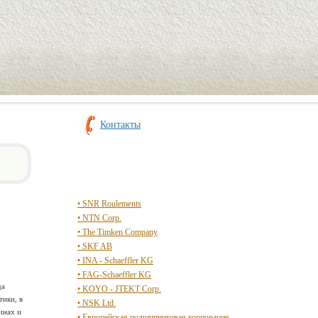
Контакты
• SNR Roulements
• NTN Corp.
• The Timken Company
• SKF AB
• INA - Schaeffler KG
• FAG-Schaeffler KG
да
• KOYO - JTEKT Corp.
тики, в
• NSK Ltd.
инах и
• Европейская подшипниковая корпорация