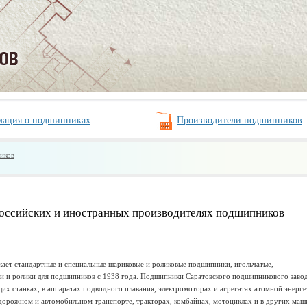
Производители подшипников
ация о подшипниках
иков
российских и иностранных производителях подшипников
кает стандартные и специальные шариковые и роликовые подшипники, игольчатые,
 и ролики для подшипников с 1938 года. Подшипники Саратовского подшипникового заво
 станках, в аппаратах подводного плавания, электромоторах и агрегатах атомной энерге
дорожном и автомобильном транспорте, тракторах, комбайнах, мотоциклах и в других маш