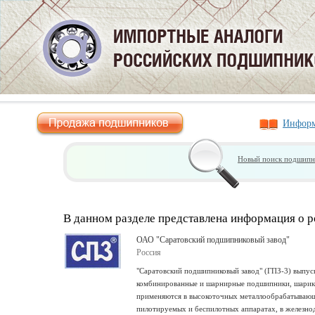
Информ
Новый поиск подшипн
В данном разделе представлена информация о 
ОАО "Саратовский подшипниковый завод"
Россия
"Саратовский подшипниковый завод" (ГПЗ-3) выпус
комбинированные и шарнирные подшипники, шарики
применяются в высокоточных металлообрабатывающих
пилотируемых и беспилотных аппаратах, в железно