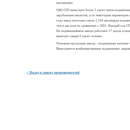
механизмах.
ОАО СПЗ выпускает более 2 тысяч типов подшипник
зарубежным аналогам, а по некоторым параметрам и
года завод изготовил около 2,164 миллиарда подши
чем в два раза по сравнению с 2001. Каждый год С
На подшипниковом заводе работают 17 цехов основн
включает свыше 6 тысяч человек
Основная продукция завода - подшипники качения 
Выпускаются комбинированные подшипники: шарико-
< Назад к списку производителей